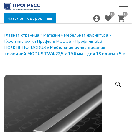
0
0
Каталог товаров
Главная страница
»
Магазин
»
Мебельная фурнитура
»
Кухонные ручки Профиль MODUS
»
Профиль БЕЗ
ПОДСВЕТКИ MODUS
»
Мебельная ручка врезная
алюминий MODUS TW4 22,5 x 19.6 мм ( для 18 плиты ) 5 м