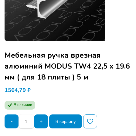
Мебельная ручка врезная
алюминий MODUS TW4 22,5 x 19.6
мм ( для 18 плиты ) 5 м
1564,79
₽
В наличии
Количество
-
+
В корзину
товара
Мебельная