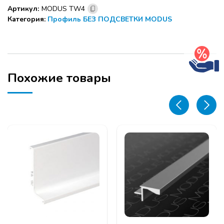
ручка
Артикул:
MODUS TW4
врезная
Категория:
Профиль БЕЗ ПОДСВЕТКИ MODUS
алюминий
MODUS
TW4
22,5
x
19.6
Похожие товары
мм
(
для
18
плиты
)
5
м