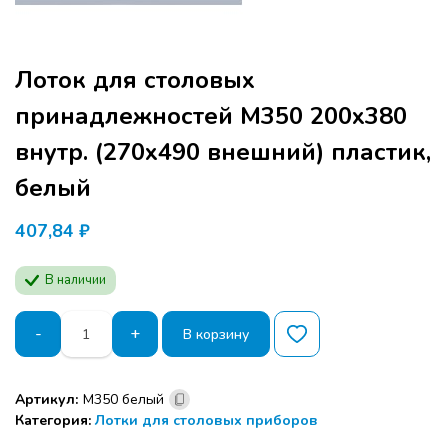
Лоток для столовых
принадлежностей М350 200х380
внутр. (270х490 внешний) пластик,
белый
407,84
₽
В наличии
Количество
-
+
В корзину
товара
Лоток
для
Артикул:
М350 белый
столовых
Категория:
Лотки для столовых приборов
принадлежностей
М350