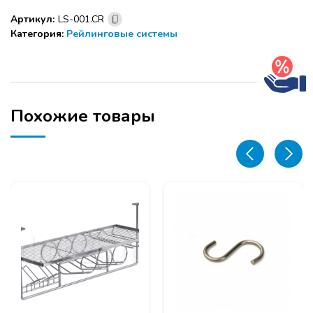
простой
Артикул:
LS-001.CR
d=16мм
Категория:
Рейлинговые системы
LS-
001.CR,
хром
Похожие товары