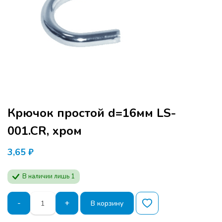
Крючок простой d=16мм LS-
001.CR, хром
3,65
₽
В наличии лишь 1
Количество
-
+
В корзину
товара
Крючок