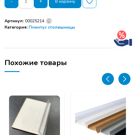
-
+
В корзину
товара
Комплект
уголков
Артикул:
00025214
белый
Категория:
Плинтус столешницы
для
бортика
3900
(квадро)
Похожие товары