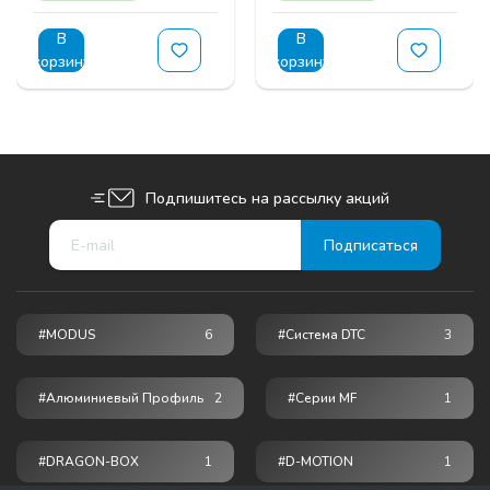
В
В
корзину
корзину
Подпишитесь на рассылку акций
#MODUS
6
#Система DTC
3
#Алюминиевый Профиль
2
#серии MF
1
#DRAGON-BOX
1
#D-MOTION
1