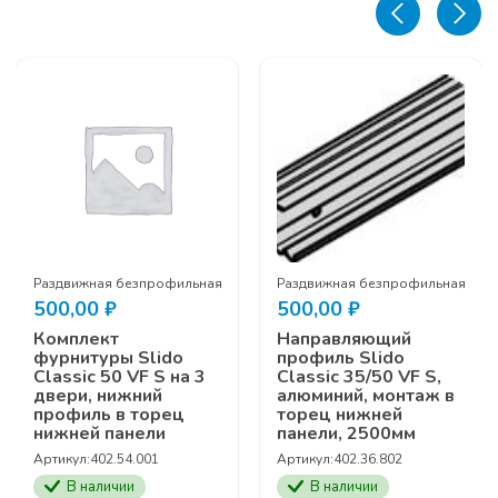
!!! 500 РУБЛЕЙ
ема SLIDO Classic 35/50 VF S АКЦИЯ!!! 500 РУБЛЕЙ
Раздвижная безпрофильная система SLIDO Classic 35/50 VF S АКЦИЯ!!
Раздвижная безпрофильная систем
500,00
₽
500,00
₽
Комплект
Направляющий
фурнитуры Slido
профиль Slido
Classic 50 VF S на 3
Classic 35/50 VF S,
двери, нижний
алюминий, монтаж в
профиль в торец
торец нижней
нижней панели
панели, 2500мм
Артикул:
402.54.001
Артикул:
402.36.802
В наличии
В наличии