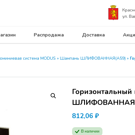
Красн
ул. Ва
агазин
Распродажа
Доставка
Акци
юминиевая система MODUS
»
Шампань ШЛИФОВАННАЯ(А59)
»
Г
Горизонтальный
ШЛИФОВАННАЯ 
812,06
₽
В наличии