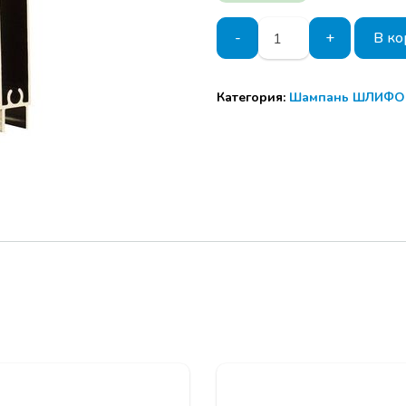
Количество
-
+
В ко
товара
Горизонтальный
нижний
Категория:
Шампань ШЛИФО
профиль
220
ШАМПАНЬ
ШЛИФОВАННАЯ
5,8м