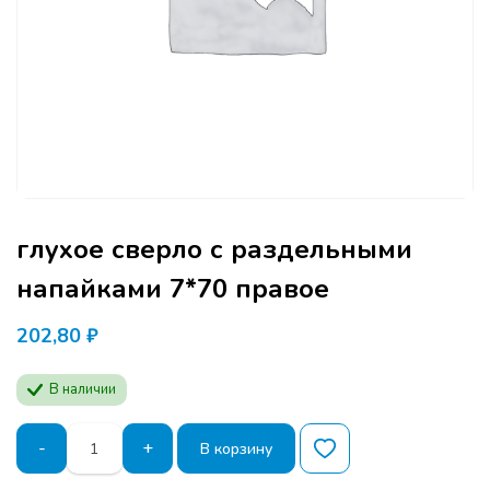
глухое сверло с раздельными
напайками 7*70 правое
202,80
₽
В наличии
Количество
-
+
В корзину
товара
глухое