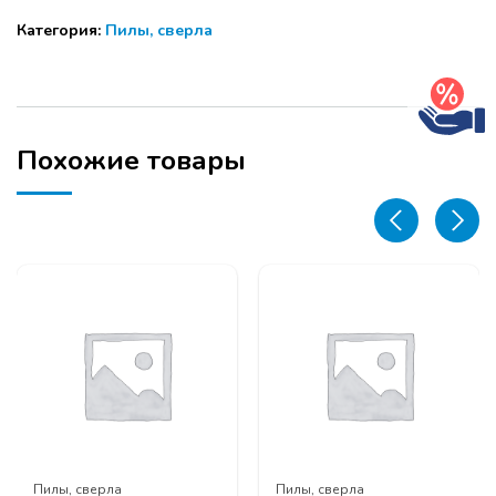
сверло
Категория:
Пилы, сверла
с
раздельными
напайками
7*70
правое
Похожие товары
Пилы, сверла
Пилы, сверла