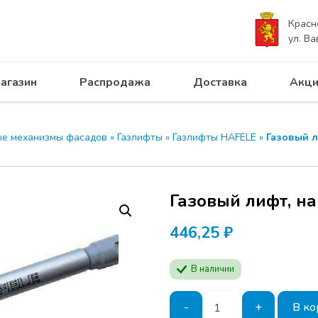
Красн
ул. Ва
агазин
Распродажа
Доставка
Акци
е механизмы фасадов
»
Газлифты
»
Газлифты HAFELE
»
Газовый л
Газовый лифт, н
446,25
₽
В наличии
Количество
-
+
В ко
товара