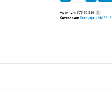
Газовый
лифт,
Артикул:
373.82.916
нагрузка
Категория:
Газлифты HAFELE
60N
серый