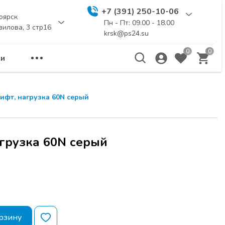
+7 (391) 250-10-06
оярск
Пн - Пт: 09.00 - 18.00
вилова, 3 стр16
krsk@ps24.su
0
0
и
ифт, нагрузка 60N серый
агрузка 60N серый
рзину