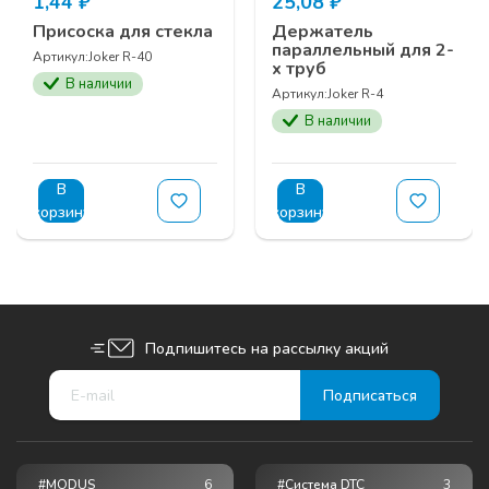
1,44
₽
25,08
₽
Присоска для стекла
Держатель
параллельный для 2-
Артикул:
Joker R-40
х труб
В наличии
Артикул:
Joker R-4
В наличии
В
В
корзину
корзину
Подпишитесь на рассылку акций
#MODUS
6
#Система DTC
3