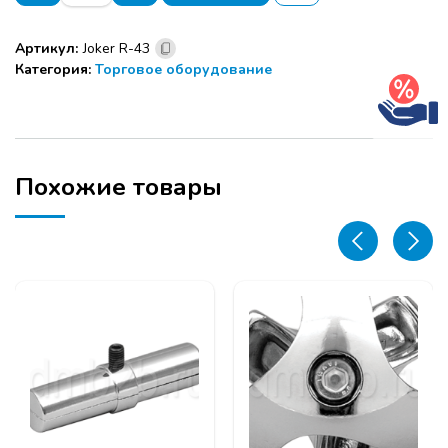
Держатель
2-
Артикул:
Joker R-43
х
Категория:
Торговое оборудование
трубный
"S"
угловой
поворотный
(90)
Похожие товары