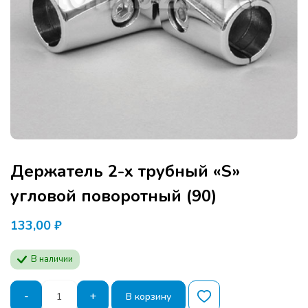
Держатель 2-х трубный «S»
угловой поворотный (90)
133,00
₽
В наличии
Количество
-
+
В корзину
товара