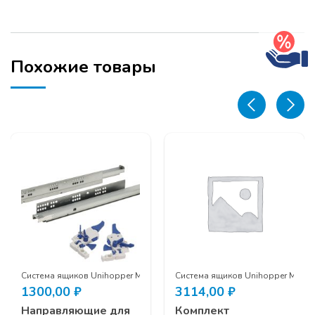
Magic
Box
H-
80,
500
Похожие товары
мм
(комплект)
графит
c Box
Система ящиков Unihopper Magic Box
Система ящиков Unihopper Magic
1300,00
₽
3114,00
₽
Направляющие для
Комплект