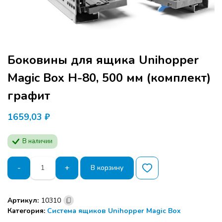
Боковины для ящика Unihopper
Magic Box H-80, 500 мм (комплект)
графит
1659,03
₽
В наличии
Количество
-
+
В корзину
товара
Боковины
для
Артикул:
10310
ящика
Категория:
Система ящиков Unihopper Magic Box
Unihopper