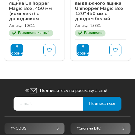
ящика Unihopper
выдвижного ящика
Magic Box, 450 мм
Unihopper Magic Box
(комплект) с
120*450 мм с
доводчиком
дводом белый
Артикул:
10311
Артикул:
23331
В наличии лишь 1
В наличии
В
В
корзину
корзину
Подпишитесь на рассылку акций
#MODUS
6
#Система DTC
3