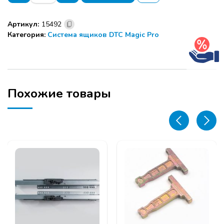
Боковины
500
Артикул:
15492
мм
Категория:
Система ящиков DTC Magic Pro
н=172
DTC
Magic
Pro
,белый
Похожие товары