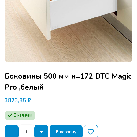
Боковины 500 мм н=172 DTC Magic
Pro ,белый
3823,85
₽
В наличии
Количество
-
+
В корзину
товара