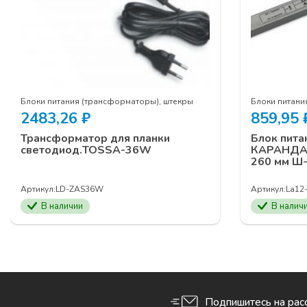
Блоки питания (трансформаторы), штекры
Блоки питани
2483,26
₽
859,95
Трансформатор для планки
Блок пита
светодиод.TOSSA-36W
КАРАНДАШ 
260 мм Ш-
Артикул:
LD-ZAS36W
Артикул:
La12
В наличии
В налич
Подпишитесь на рас