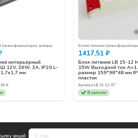
я (трансформаторы), штекры
Блоки питания (трансформаторы
₽
1417,51
₽
ния интерьерный
Блок питания LB 15-12
12V, 36W, 3A, IP20 L-
15W Выходной ток А=1.
1,7х1,7 мм
размер 159*98*48 мм I
пластик
-36-K
Артикул:
LB 15-12-ST
ии
В наличии
сылку акций