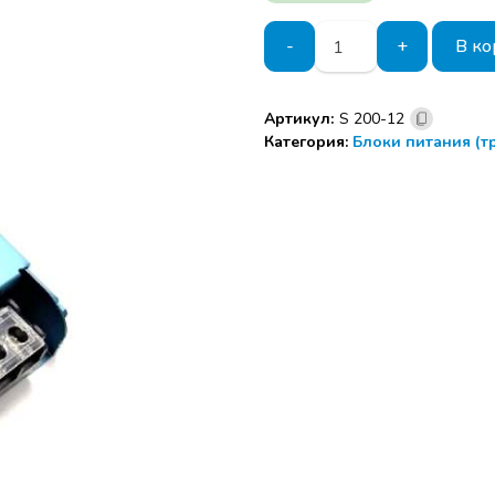
Количество
-
+
В ко
товара
Блок
питания
Артикул:
S 200-12
S
Категория:
Блоки питания (
200-
12
Мощность
200W
LED
POWER
5А.
IP20
Графит
Размер:
181Х50Х23