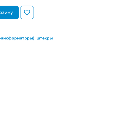
рзину
трансформаторы), штекры