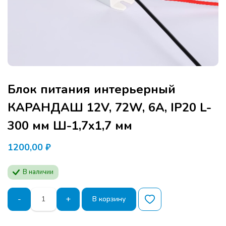
Блок питания интерьерный
КАРАНДАШ 12V, 72W, 6A, IP20 L-
300 мм Ш-1,7х1,7 мм
1200,00
₽
В наличии
Количество
-
+
В корзину
товара
Блок
питания