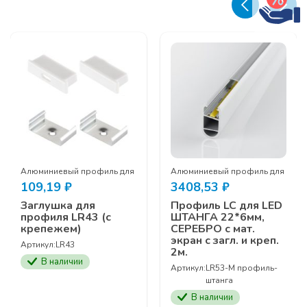
с
загл.
и
креп.
2м.
тодиодной ленты
Алюминиевый профиль для светодиодной ленты
Алюминиевый профиль для свет
109,19
₽
3408,53
₽
Заглушка для
Профиль LC для LED
профиля LR43 (с
ШТАНГА 22*6мм,
крепежем)
СЕРЕБРО с мат.
экран с загл. и креп.
Артикул:
LR43
2м.
В наличии
Артикул:
LR53-M профиль-
штанга
В наличии