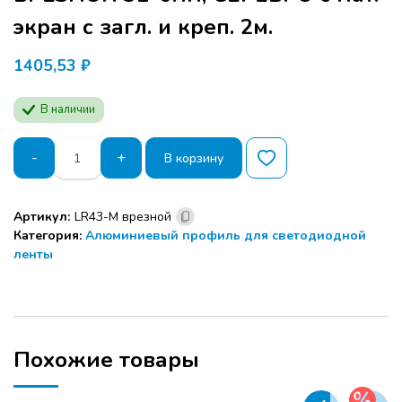
экран с загл. и креп. 2м.
1405,53
₽
В наличии
Количество
-
+
В корзину
товара
Профиль
LC
Артикул:
LR43-М врезной
для
Категория:
Алюминиевый профиль для светодиодной
LED
ленты
43-
M
ВРЕЗНОЙ
31*6мм,
СЕРЕБРО
с
Похожие товары
мат.
экран