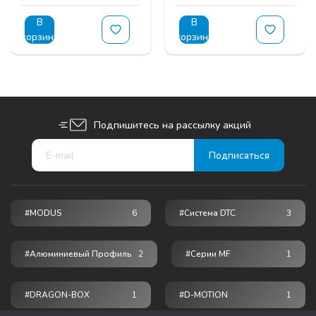
В
В
корзину
корзину
Подпишитесь на рассылку акций
#MODUS
6
#Система DTC
3
#Алюминиевый Профиль
2
#серии MF
1
#DRAGON-BOX
1
#D-MOTION
1