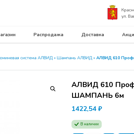
Красн
ул. Ва
агазин
Распродажа
Доставка
Акци
юминевая система АЛВИД
»
Шампань АЛВИД
»
АЛВИД 610 Проф
АЛВИД 610 Проф
ШАМПАНЬ 6м
1422,54
₽
В наличии