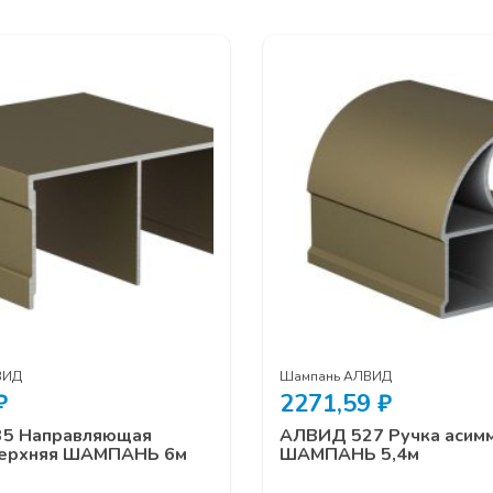
ВИД
Шампань АЛВИД
₽
2271,59
₽
5 Направляющая
АЛВИД 527 Ручка асим
верхняя ШАМПАНЬ 6м
ШАМПАНЬ 5,4м