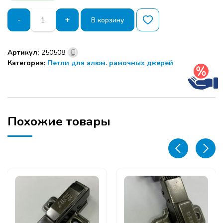
Количество
-
+
В корзину
товара
3D
петля
Артикул:
250508
CON
Категория:
Петли для алюм. рамочных дверей
BRIO
из
2
шт.
для
алюминиевого
Похожие товары
фасада
вкладная
с
доводчиком