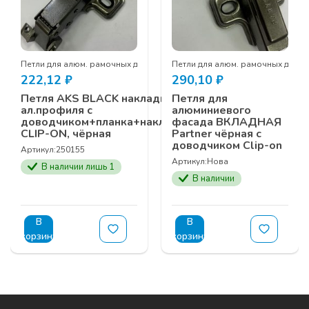
рей
Петли для алюм. рамочных дверей
Петли для алюм. рамочных двер
222,12
₽
290,10
₽
Петля AKS BLACK накладная 09 для
Петля для
ал.профиля с
алюминиевого
доводчиком+планка+накладка+винты
фасада ВКЛАДНАЯ
CLIP-ON, чёрная
Partner чёрная с
доводчиком Clip-on
Артикул:
250155
Артикул:
Нова
В наличии лишь 1
В наличии
В
В
корзину
корзину