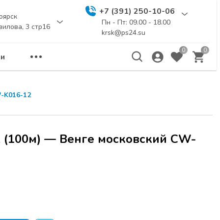
+7 (391) 250-10-06
оярск
Пн - Пт: 09.00 - 18.00
вилова, 3 стр16
krsk@ps24.su
0
0
и
-K016-12
 (100м) — Венге московский CW-