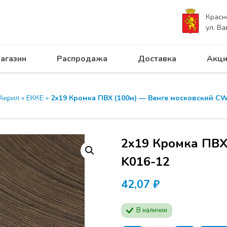
Красн
ул. Ва
агазин
Распродажа
Доставка
Акци
Акрил
»
ЕККЕ
»
2х19 Кромка ПВХ (100м) — Венге московский CW
2х19 Кромка ПВХ
K016-12
42,07
₽
В наличии