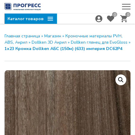
0
0
Каталог товаров
Главная страница
»
Магазин
»
Кромочные материалы PVH,
ABS, Акрил
»
Dollken 3D Акрил
»
Dollken глянец для EvoGloss
»
1х23 Кромка Dollken АБС (150м) (633) империя DC62P4