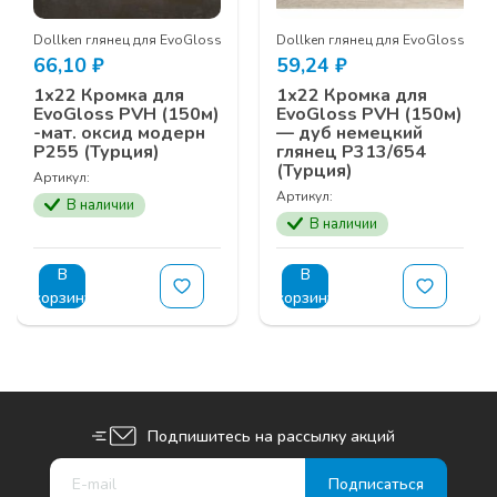
Dollken глянец для EvoGloss
Dollken глянец для EvoGloss
66,10
₽
59,24
₽
1х22 Кромка для
1х22 Кромка для
EvoGloss PVH (150м)
EvoGloss PVH (150м)
-мат. оксид модерн
— дуб немецкий
Р255 (Турция)
глянец Р313/654
(Турция)
Артикул:
Артикул:
В наличии
В наличии
В
В
корзину
корзину
Подпишитесь на рассылку акций