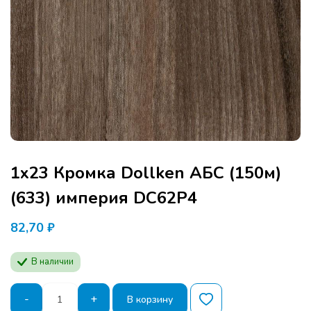
1х23 Кромка Dollken АБС (150м)
(633) империя DC62P4
82,70
₽
В наличии
Количество
-
+
В корзину
товара