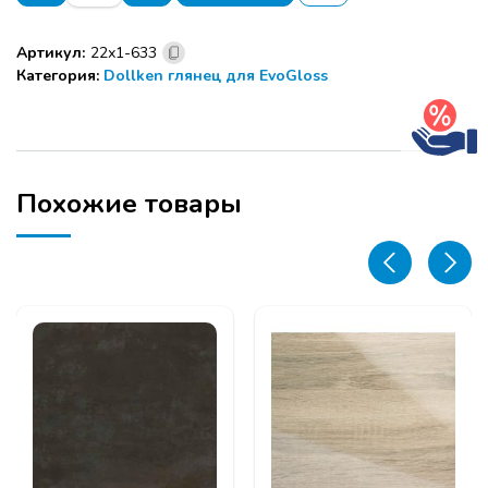
1х23
Кромка
Артикул:
22х1-633
Dollken
Категория:
Dollken глянец для EvoGloss
АБС
(150м)
(633)
империя
DC62P4
Похожие товары