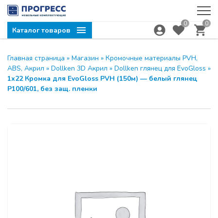
0
0
Каталог товаров
Главная страница
»
Магазин
»
Кромочные материалы PVH,
ABS, Акрил
»
Dollken 3D Акрил
»
Dollken глянец для EvoGloss
»
1х22 Кромка для EvoGloss PVH (150м) — белый глянец
Р100/601, без защ. пленки