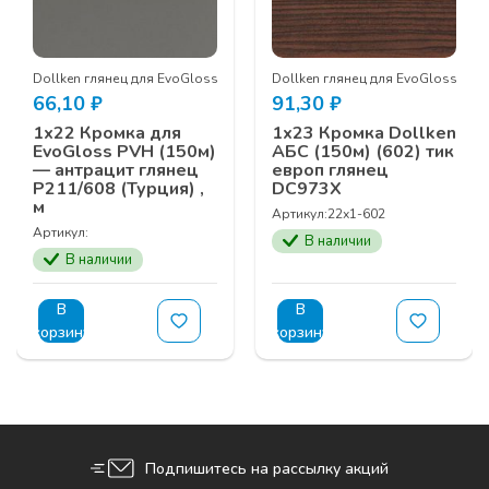
Dollken глянец для EvoGloss
Dollken глянец для EvoGloss
66,10
₽
91,30
₽
1х22 Кромка для
1х23 Кромка Dollken
EvoGloss PVH (150м)
АБС (150м) (602) тик
— антрацит глянец
европ глянец
Р211/608 (Турция) ,
DC973X
м
Артикул:
22х1-602
Артикул:
В наличии
В наличии
В
В
корзину
корзину
Подпишитесь на рассылку акций