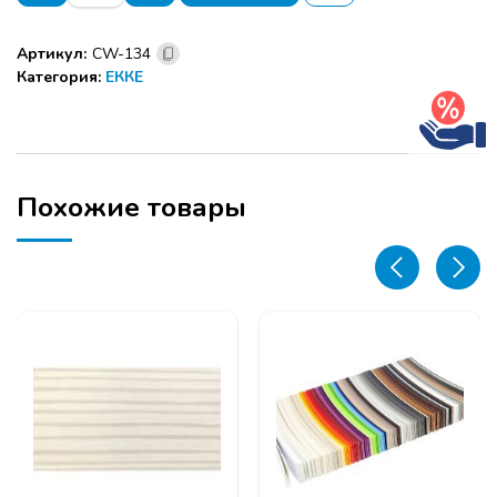
0,40х19
Кромка
Артикул:
CW-134
ПВХ
Категория:
ЕККЕ
(200м)
-
Фон
бежевый
CW-
134
Похожие товары